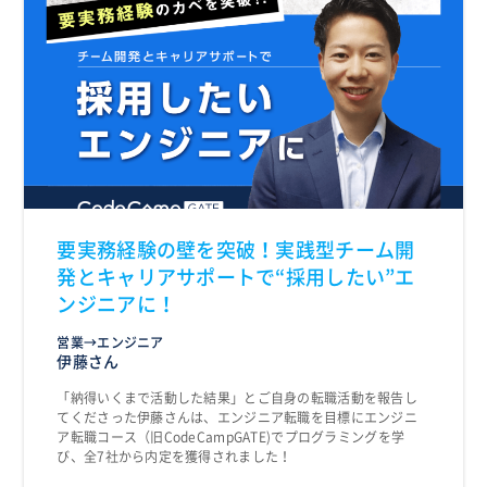
要実務経験の壁を突破！実践型チーム開
発とキャリアサポートで“採用したい”エ
ンジニアに！
営業→エンジニア
伊藤さん
「納得いくまで活動した結果」とご自身の転職活動を報告し
てくださった伊藤さんは、エンジニア転職を目標にエンジニ
ア転職コース（旧CodeCampGATE)でプログラミングを学
び、全7社から内定を獲得されました！